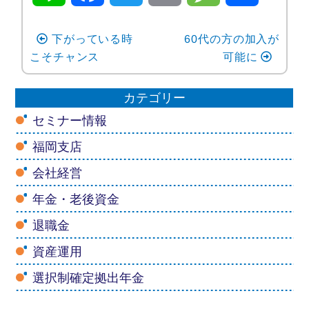
i
a
w
m
e
有
60代の方の加入が
下がっている時
n
c
i
a
s
こそチャンス
可能に
e
e
t
i
s
カテゴリー
セミナー情報
b
t
l
a
福岡支店
o
e
g
会社経営
o
r
e
年金・老後資金
k
退職金
資産運用
選択制確定拠出年金