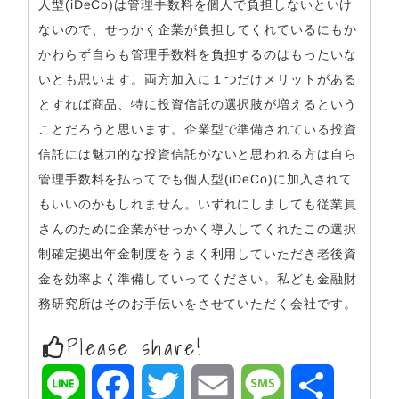
人型(iDeCo)は管理手数料を個人で負担しないといけ
ないので、せっかく企業が負担してくれているにもか
かわらず自らも管理手数料を負担するのはもったいな
いとも思います。両方加入に１つだけメリットがある
とすれば商品、特に投資信託の選択肢が増えるという
ことだろうと思います。企業型で準備されている投資
信託には魅力的な投資信託がないと思われる方は自ら
管理手数料を払ってでも個人型(iDeCo)に加入されて
もいいのかもしれません。いずれにしましても従業員
さんのために企業がせっかく導入してくれたこの選択
制確定拠出年金制度をうまく利用していただき老後資
金を効率よく準備していってください。私ども金融財
務研究所はそのお手伝いをさせていただく会社です。
Please share!
L
F
T
E
M
共