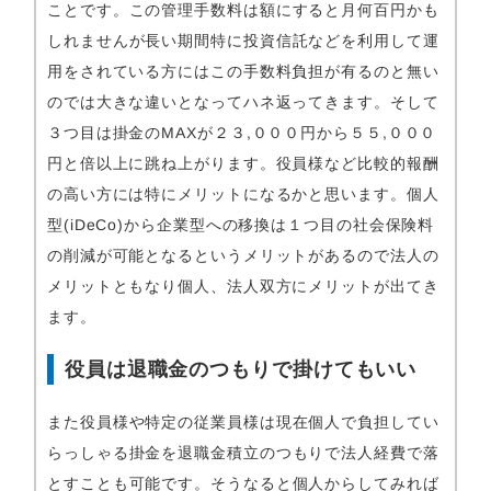
ことです。この管理手数料は額にすると月何百円かも
しれませんが長い期間特に投資信託などを利用して運
用をされている方にはこの手数料負担が有るのと無い
のでは大きな違いとなってハネ返ってきます。そして
３つ目は掛金のMAXが２３,０００円から５５,０００
円と倍以上に跳ね上がります。役員様など比較的報酬
の高い方には特にメリットになるかと思います。個人
型(iDeCo)から企業型への移換は１つ目の社会保険料
の削減が可能となるというメリットがあるので法人の
メリットともなり個人、法人双方にメリットが出てき
ます。
役員は退職金のつもりで掛けてもいい
また役員様や特定の従業員様は現在個人で負担してい
らっしゃる掛金を退職金積立のつもりで法人経費で落
とすことも可能です。そうなると個人からしてみれば