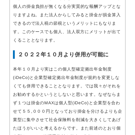
個人の掛金負担が無くなる分実質的な報酬アップとな
りますよね。また法人からしてみると掛金が損金算入
できるので法人税の節税というメリットにもなりま
す。このケースでも個人、法人双方にメリットが出て
くることとなります。
２０２２年１０月より併用が可能に
本年１０月より実はこの個人型確定拠出年金制度
(iDeCo)と企業型確定拠出年金制度が規約を変更しな
くても併用できることとなります。では我々がそれを
お勧めするかというとしないと思います。なぜならま
ず１つは掛金のMAXは個人型(iDeCo)と企業型を合わ
せて５５,０００円となっており掛金を分けるよりも企
業型に集中させて社会保険料を削減を大きくしてあげ
たほうがいいと考えるからです。また前述のとおり個